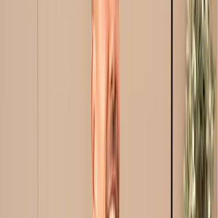
Jede dieser Gruppen sucht nach unterschiedlichen Aspekten
— vom konkreten Leistungs-Schwerpunkt bis zur regionalen
Spezialisierung. Eine professionell aufgebaute
Pressemitteilung deckt diese Aspekte ab, ohne in plumpe
Werbe-Sprache zu kippen.
Regionale Pressearbeit jetzt buchen
Schritt 1 ist das passende Paket bei
newsflow24
.
Pakete starten bei 2 EUR — ohne Abo, ohne
Mindestumsatz.
Pakete ansehen